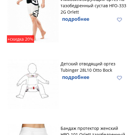
тазобедренный сустав HFO-333
2G Orlett
подробнее
+скидка 20%
Детский отводящий ортез
Tubinger 28L10 Otto Bock
подробнее
Бандаж протектор женский
HPO-101 Orlett тазобедренный