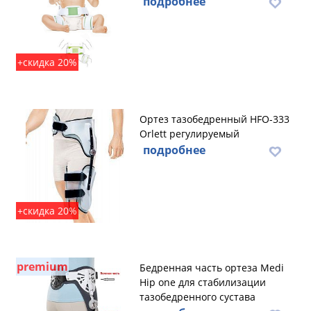
подробнее
+скидка 20%
Ортез тазобедренный HFO-333
Orlett регулируемый
подробнее
+скидка 20%
premium
Бедренная часть ортеза Medi
Hip one для стабилизации
тазобедренного сустава